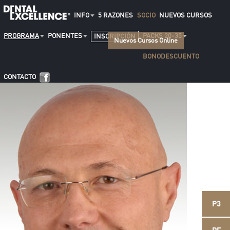
INFO
5 RAZONES
SOCIO
NUEVOS CURSOS
PROGRAMA
PONENTES
PACKS 20-35
INSCRIPCIÓN
Nuevos Cursos Online
BONODESCUENTO
CONTACTO
P3