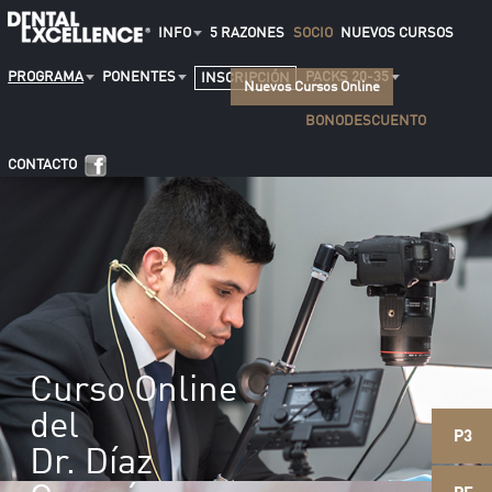
INFO
5 RAZONES
SOCIO
NUEVOS CURSOS
PROGRAMA
PONENTES
PACKS 20-35
INSCRIPCIÓN
Nuevos Cursos Online
BONODESCUENTO
CONTACTO
Curso Online
del
P3
Dr. Díaz