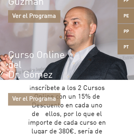
Guzmán
PF
Ver el Programa
PE
PP
PT
Curso Online
del
Dr. Gómez
Meda
Inscríbete a los 2 Cursos
Online con un 15% de
Ver el Programa
Descuento en cada uno
de ellos, por lo que el
importe de cada curso en
lugar de 380€, sería de