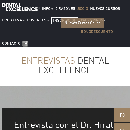
INFO
5 RAZONES
SOCIO
NUEVOS CURSOS
PROGRAMA
PONENTES
PACKS 20-35
INSCRIPCIÓN
Nuevos Cursos Online
BONODESCUENTO
CONTACTO
ENTREVISTAS
DENTAL
EXCELLENCE
P3
Entrevista con el Dr. Hirata