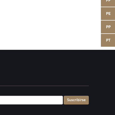
PF
PE
PP
PT
Suscribirse