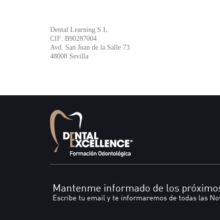
Dental Learning S.L.
CIF: B90287004
Avd. San Juan de la Salle 73.
48008 Sevilla
Mantenme informado de los próximo
Escribe tu email y te informaremos de todas las N