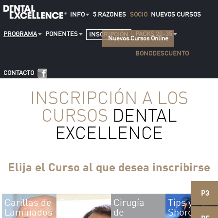
INFO
5 RAZONES
SOCIO
NUEVOS CURSOS
PROGRAMA
PONENTES
PACKS 20-35
INSCRIPCIÓN
Nuevos Cursos Online
BONODESCUENTO
CONTACTO
INSCRIPCIÓN A LOS
CURSOS
DENTAL
EXCELLENCE
Elija el Curso al que desea inscribirse
P3
Carillas de
Carillas
Cirugía
Tips y
Laminados
de
de
Shorcuts