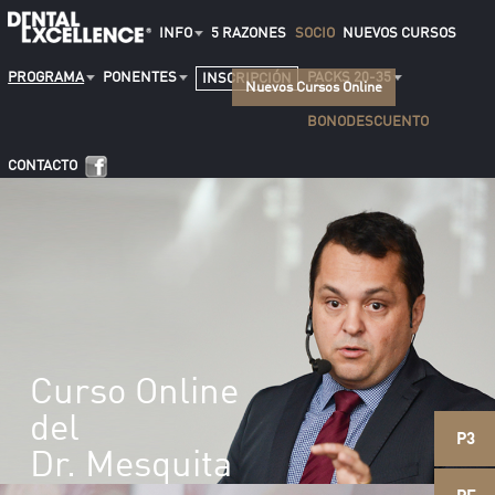
INFO
5 RAZONES
SOCIO
NUEVOS CURSOS
PROGRAMA
PONENTES
PACKS 20-35
INSCRIPCIÓN
Nuevos Cursos Online
BONODESCUENTO
CONTACTO
Curso Online
del
P3
Dr. Mesquita