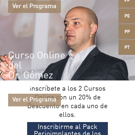
PF
Ver el Programa
PE
PP
PT
Curso Online
del
Dr. Gómez
Meda
Inscríbete a los 2 Cursos
Online con un 20% de
Ver el Programa
Descuento en cada uno de
ellos.
Inscribirme al Pack
Perioimplantes de los