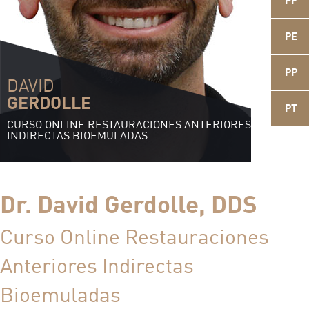
PF
PE
PP
DAVID
GERDOLLE
PT
CURSO ONLINE RESTAURACIONES ANTERIORES
INDIRECTAS BIOEMULADAS
Dr. David Gerdolle, DDS
Curso Online Restauraciones
Anteriores Indirectas
Bioemuladas