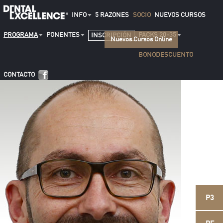
INFO
5 RAZONES
SOCIO
NUEVOS CURSOS
PROGRAMA
PONENTES
PACKS 20-35
INSCRIPCIÓN
Nuevos Cursos Online
BONODESCUENTO
CONTACTO
P3